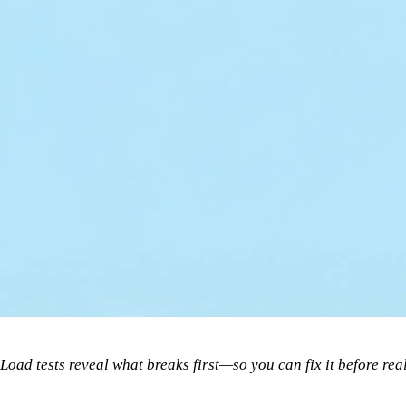
Load tests reveal what breaks first—so you can fix it before real