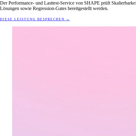
Der Performance- und Lasttest-Service von SHAPE prüft Skalierbarkeit 
Lösungen sowie Regression-Gates bereitgestellt werden.
DIESE LEISTUNG BESPRECHEN
→