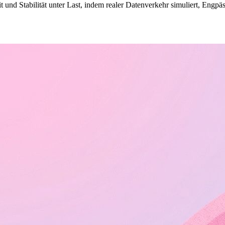
und Stabilität unter Last, indem realer Datenverkehr simuliert, Engpä