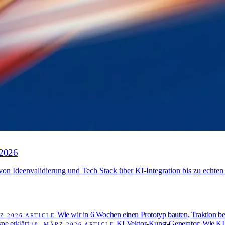
 2026
n Ideenvalidierung und Tech Stack über KI-Integration bis zu echten
Wie wir in 6 Wochen einen Prototyp bauten, Traktion b
Z 2026
ARTICLE
pe erklärt
KI Vektor-Kunst-Generator: Wie KI 
18. MÄRZ 2026
ARTICLE