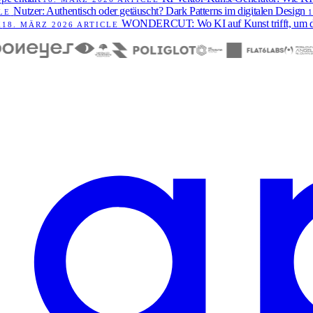
Nutzer: Authentisch oder getäuscht? Dark Patterns im digitalen Design
LE
WONDERCUT: Wo KI auf Kunst trifft, um da
18. MÄRZ 2026
ARTICLE