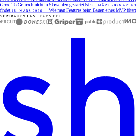
Good To Go noch nicht in Slowenien gestartet ist
18. MÄRZ 2026
ARTIC
findet
Wie man Features beim Bauen eines MVP filtert
18. MÄRZ 2026
—
VERTRAUEN UNS TEAMS BEI