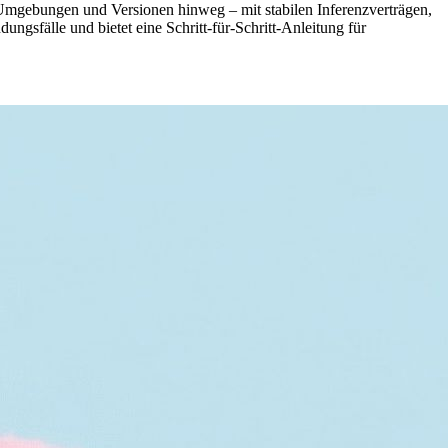
Umgebungen und Versionen hinweg – mit stabilen Inferenzverträgen,
ungsfälle und bietet eine Schritt-für-Schritt-Anleitung für