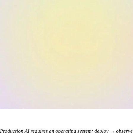
Production AI requires an operating system: deploy → observe