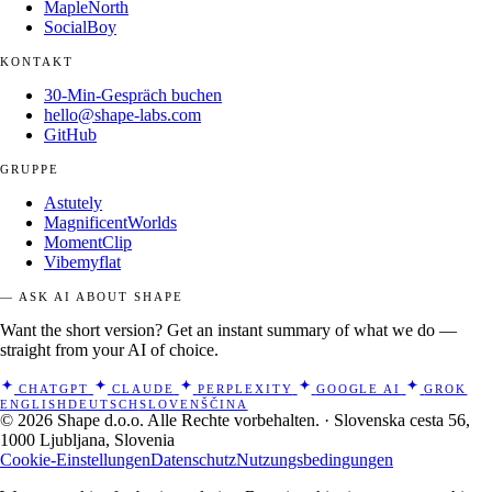
MapleNorth
SocialBoy
KONTAKT
30-Min-Gespräch buchen
hello@shape-labs.com
GitHub
GRUPPE
Astutely
MagnificentWorlds
MomentClip
Vibemyflat
— ASK AI ABOUT SHAPE
Want the short version? Get an instant summary of what we do —
straight from your AI of choice.
CHATGPT
CLAUDE
PERPLEXITY
GOOGLE AI
GROK
ENGLISH
DEUTSCH
SLOVENŠČINA
© 2026 Shape d.o.o. Alle Rechte vorbehalten. · Slovenska cesta 56,
1000 Ljubljana, Slovenia
Cookie-Einstellungen
Datenschutz
Nutzungsbedingungen