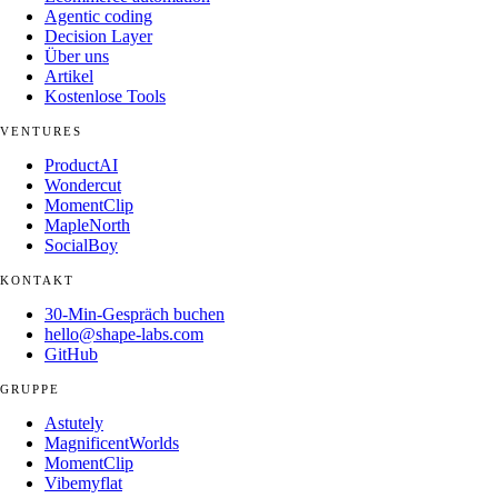
Agentic coding
Decision Layer
Über uns
Artikel
Kostenlose Tools
VENTURES
ProductAI
Wondercut
MomentClip
MapleNorth
SocialBoy
KONTAKT
30-Min-Gespräch buchen
hello@shape-labs.com
GitHub
GRUPPE
Astutely
MagnificentWorlds
MomentClip
Vibemyflat