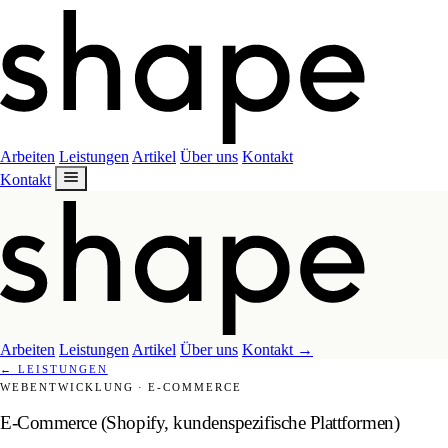
Arbeiten
Leistungen
Artikel
Über uns
Kontakt
Kontakt
Arbeiten
Leistungen
Artikel
Über uns
Kontakt
→
←
LEISTUNGEN
WEBENTWICKLUNG
·
E-COMMERCE
E-Commerce (Shopify, kundenspezifische Plattformen)