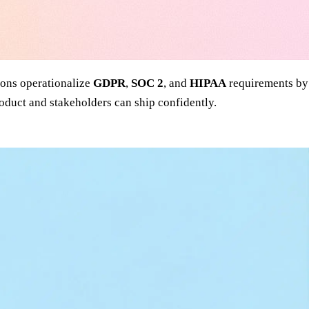
ions operationalize
GDPR
,
SOC 2
, and
HIPAA
requirements by
oduct and stakeholders can ship confidently.