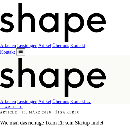
Arbeiten
Leistungen
Artikel
Über uns
Kontakt
Kontakt
Arbeiten
Leistungen
Artikel
Über uns
Kontakt
→
←
ARTIKEL
ARTICLE
·
18. MÄRZ 2026
·
ŽIGA KEREC
Wie man das richtige Team für sein Startup findet